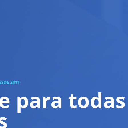
CIA TÉCNICA
ções para u
 era de TI