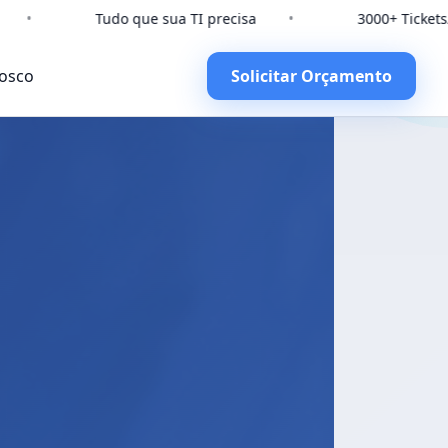
e sua TI precisa
•
3000+ Tickets/mês
•
S
osco
Solicitar Orçamento