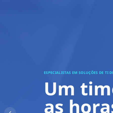
INOVAÇÃO E EXCELÊN
Solu
nova