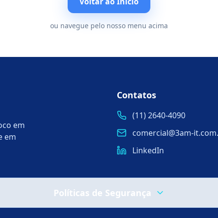
Voltar ao Início
ou navegue pelo nosso menu acima
Contatos
(11) 2640-4090
foco em
comercial@3am-it.com
te em
LinkedIn
Políticas de Segurança